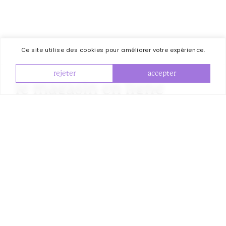
Ce site utilise des cookies pour améliorer votre expérience.
rejeter
accepter
le magasin en ligne
SHOP
kuisine – Nr. 3
25€
découvrir
SHOP