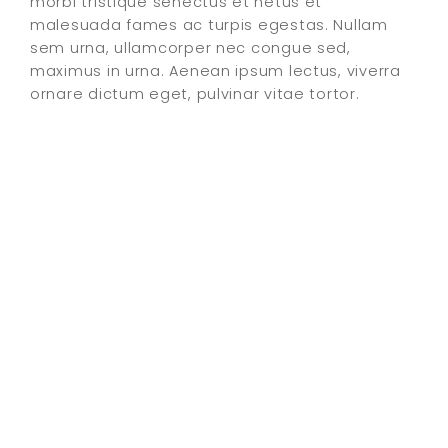
morbi tristique senectus et netus et
malesuada fames ac turpis egestas. Nullam
sem urna, ullamcorper nec congue sed,
maximus in urna. Aenean ipsum lectus, viverra
ornare dictum eget, pulvinar vitae tortor.