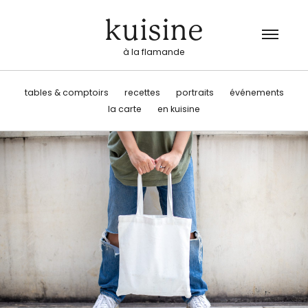
kuisine
à la flamande
tables & comptoirs
recettes
portraits
événements
la carte
en kuisine