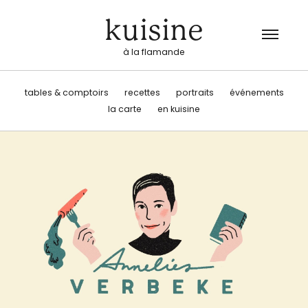
kuisine
à la flamande
tables & comptoirs
recettes
portraits
événements
la carte
en kuisine