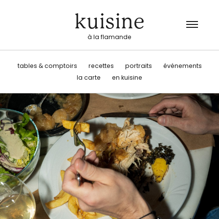
kuisine
à la flamande
tables & comptoirs
recettes
portraits
événements
la carte
en kuisine